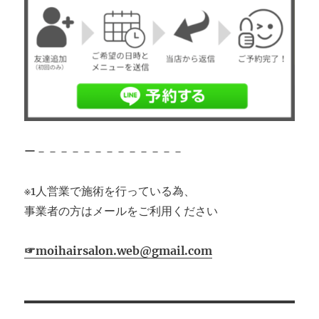
ー－－－－－－－－－－－－－
※1人営業で施術を行っている為、
事業者の方はメールをご利用ください
☞moihairsalon.web@gmail.com