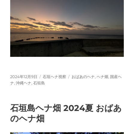
投
カ
タ
2024年12月9日
石垣ヘナ視察
おばあのヘナ
,
ヘナ畑
,
国産ヘ
稿
テ
グ
ナ
,
沖縄ヘナ
,
石垣島
日:
ゴ
リ
ー
石垣島ヘナ畑 2024夏 おばあ
のヘナ畑