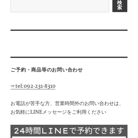
検
索
ー
ジ
送
り
ご予約・商品等のお問い合わせ
☞tel:092‐231‐8310
お電話が苦手な方、営業時間外のお問い合わせは、
お気軽にLINEメッセージをご利用ください