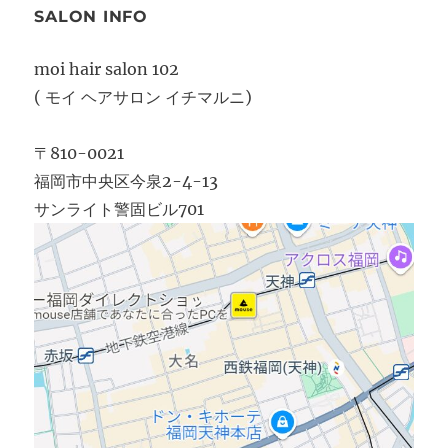
SALON INFO
moi hair salon 102
( モイ ヘアサロン イチマルニ)
〒810-0021
福岡市中央区今泉2-4-13
サンライト警固ビル701