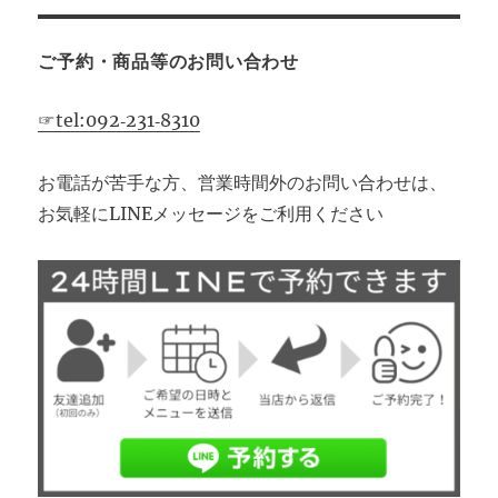
ご予約・商品等のお問い合わせ
☞tel:092‐231‐8310
お電話が苦手な方、営業時間外のお問い合わせは、
お気軽にLINEメッセージをご利用ください