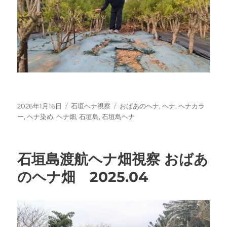
投
カ
タ
2026年1月16日
石垣ヘナ視察
おばあのヘナ
,
ヘナ
,
ヘナカラ
稿
テ
グ
ー
,
ヘナ染め
,
ヘナ畑
,
石垣島
,
石垣島ヘナ
日:
ゴ
リ
ー
石垣島渡航ヘナ畑視察 おばあ
のヘナ畑 2025.04