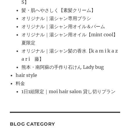
S】
髪・肌へやさしく【素髪クリーム】
オリジナル｜湯シャン専用ブラシ
オリジナル｜湯シャン用オイル＆バーム
オリジナル｜湯シャン用オイル【mint cool】
夏限定
オリジナル｜湯シャン髪の香水【k a m i k a z
a r i 藤】
熊本・南阿蘇の手作り石けん Lady bug
hair style
料金
1日1組限定｜moi hair salon 貸し切りプラン
BLOG CATEGORY