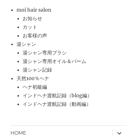
moi hair salon
お知らせ
カット
お客様の声
湯シャン
湯シャン専用ブラシ
湯シャン専用オイル＆バーム
湯シャン記録
天然100％ヘナ
ヘナ初級編
インドヘナ渡航記録（blog編）
インドヘナ渡航記録（動画編）
サ
HOME
ブ