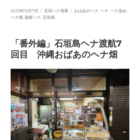
投
カ
タ
2023年12月7日
石垣ヘナ視察
おばあのヘナ
,
ヘナ
,
ヘナ染め
,
稿
テ
グ
ヘナ畑
,
国産ヘナ
,
石垣島
日:
ゴ
リ
ー
「番外編」石垣島ヘナ渡航7
回目 沖縄おばあのヘナ畑