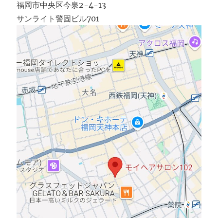
福岡市中央区今泉2-4-13
サンライト警固ビル701