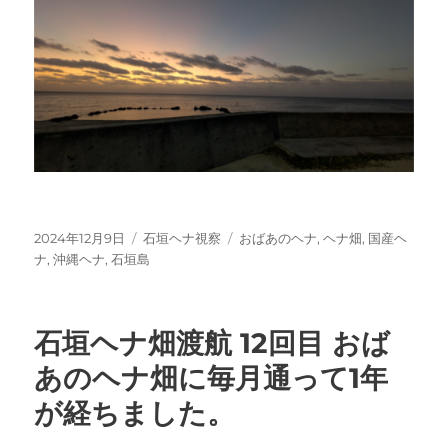
投
カ
タ
2024年12月9日
石垣ヘナ視察
おばあのヘナ
,
ヘナ畑
,
国産ヘ
稿
テ
グ
ナ
,
沖縄ヘナ
,
石垣島
日:
ゴ
リ
ー
石垣ヘナ畑渡航 12回目 おば
あのヘナ畑に毎月通って1年
が経ちました。