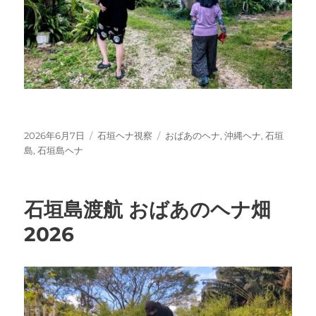
投
カ
タ
2026年6月7日
石垣ヘナ視察
おばあのヘナ
,
沖縄ヘナ
,
石垣
稿
テ
グ
島
,
石垣島ヘナ
日:
ゴ
リ
ー
石垣島渡航 おばあのヘナ畑
2026